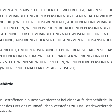
N ART. 6 ABS. 1 LIT. E ODER F DSGVO ERFOLGT, HABEN SIE JED
 DIE VERARBEITUNG IHRER PERSONENBEZOGENEN DATEN WIDERSP
NG. DIE JEWEILIGE RECHTSGRUNDLAGE, AUF DENEN EINE VERARB
CH EINLEGEN, WERDEN WIR IHRE BETROFFENEN PERSONENBEZOG
 GRÜNDE FÜR DIE VERARBEITUNG NACHWEISEN, DIE IHRE INTER
ACHUNG, AUSÜBUNG ODER VERTEIDIGUNG VON RECHTSANSPRÜCHEN
BEITET, UM DIREKTWERBUNG ZU BETREIBEN, SO HABEN SIE DAS
OGENER DATEN ZUM ZWECKE DERARTIGER WERBUNG EINZULEGEN; 
NG STEHT. WENN SIE WIDERSPRECHEN, WERDEN IHRE PERSONEN
IDERSPRUCH NACH ART. 21 ABS. 2 DSGVO).
sbehörde
n Betroffenen ein Beschwerderecht bei einer Aufsichtsbehörde, i
 oder des Orts des mutmaßlichen Verstoßes zu. Das Beschwerderec
behelfe.